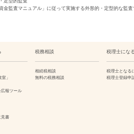
・定型的監査
資金監査マニュアル」に従って実施する外形的・定型的な監査
る
税務相談
税理士にな
相続税相談
税理士となる
教室」
無料の税務相談
税理士登録申
会広報ツール
意見書