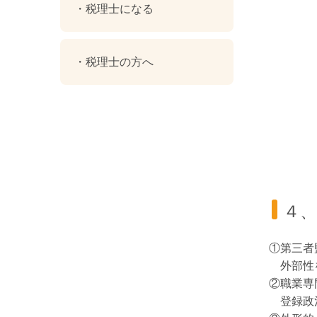
税理士になる
税理士の方へ
４、
①第三者
外部性
②職業専
登録政