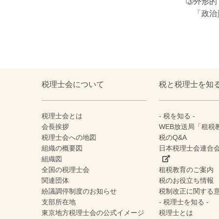
③外形的
「政治
税理士会について
税と税理士を知
税理士会とは
- 税を知る -
会長挨拶
WEB放送局「租税
税理士会への地図
税のQ&A
組織の概要図
日本税理士会連合
組織図
全国の税理士会
租税教育のご案内
関連団体
税のお役立ち情報
紛議調停制度のお知らせ
税制改正に関する
支部所在地
- 税理士を知る -
東京地方税理士会の公式イメージ
税理士とは