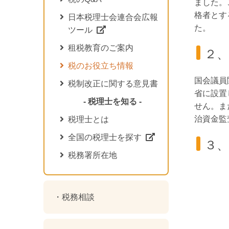
ました。
格者とす
日本税理士会連合会広報
た。
ツール
租税教育のご案内
２、
税のお役立ち情報
国会議員
税制改正に関する意見書
省に設置
- 税理士を知る -
せん。ま
治資金監
税理士とは
全国の税理士を探す
３、
税務署所在地
税務相談