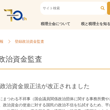
税理士会について
税と税理士を知
報
登録政治資金監査
政治資金監査
、政治資金規正法が改正されました
にまつわる不祥事（国会議員関係政治団体に関する事務所費や
、政治資金の使途に対する国民の政治不信を払拭するため、平