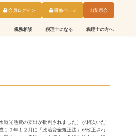
会員ログイン
研修ページ
山梨県会
る
税務相談
税理士になる
税理士の方へ
水道光熱費の支出が批判されました）が相次いだ
成１９年１２月に「政治資金規正法」が改正され