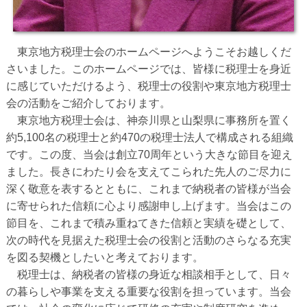
東京地方税理士会のホームページへようこそお越しくだ
さいました。このホームページでは、皆様に税理士を身近
に感じていただけるよう、税理士の役割や東京地方税理士
会の活動をご紹介しております。
東京地方税理士会は、神奈川県と山梨県に事務所を置く
約5,100名の税理士と約470の税理士法人で構成される組織
です。この度、当会は創立70周年という大きな節目を迎え
ました。長きにわたり会を支えてこられた先人のご尽力に
深く敬意を表するとともに、これまで納税者の皆様が当会
に寄せられた信頼に心より感謝申し上げます。当会はこの
節目を、これまで積み重ねてきた信頼と実績を礎として、
次の時代を見据えた税理士会の役割と活動のさらなる充実
を図る契機としたいと考えております。
税理士は、納税者の皆様の身近な相談相手として、日々
の暮らしや事業を支える重要な役割を担っています。当会