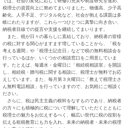
では、社会の変化に応じて研修の充実や制度研究を進め、
税理士の資質向上に努めてまいりました。物価高、少子高
齢化、人手不足、デジタル化など、社会が抱える課題は多
岐にわたりますが、これら一つひとつに真摯に向き合い、
納税者目線での提言や支援を継続してまいります。
また、税が日々の暮らしに直結しており、納税者の皆様
の税に対する関心がますます増していることから、「税を
考える週間」や「税理士記念日」などで税の無料相談会を
行っているほか、いくつかの相談窓口をご用意していま
す。たとえば、毎週水・金曜日に「相続税相談室」を開設
し、相続税・贈与税に関する相談に、税理士が無料でお応
えしています。また、毎月第３火曜日に「教えて税理士さ
ん無料電話相談」を行っていますので、お気軽にご相談く
ださい。
さらに、税は民主主義の根幹をなすものであり、納税者
の方々にも積極的に税について理解していただくとともに
税理士の魅力をお伝えするべく、幅広い世代に税の役割を
伝える租税教育にも力を入れ、未来の納税者・未来の税理